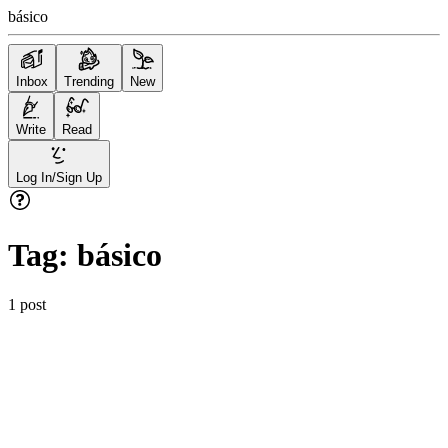
básico
Inbox
Trending
New
Write
Read
Log In/Sign Up
Tag:
básico
1
post