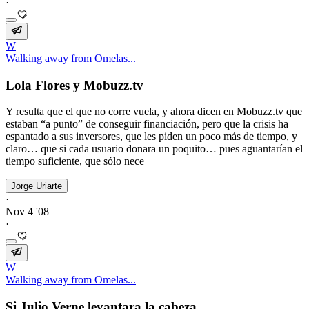
·
W
Walking away from Omelas...
Lola Flores y Mobuzz.tv
Y resulta que el que no corre vuela, y ahora dicen en Mobuzz.tv que
estaban “a punto” de conseguir financiación, pero que la crisis ha
espantado a sus inversores, que les piden un poco más de tiempo, y
claro… que si cada usuario donara un poquito… pues aguantarían el
tiempo suficiente, que sólo nece
Jorge Uriarte
·
Nov 4 '08
·
W
Walking away from Omelas...
Si Julio Verne levantara la cabeza...