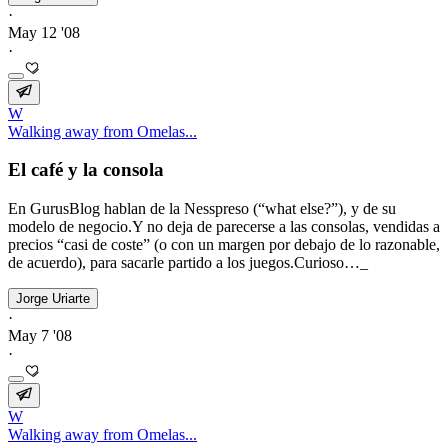
·
May 12 '08
·
W
Walking away from Omelas...
El café y la consola
En GurusBlog hablan de la Nesspreso (“what else?”), y de su
modelo de negocio.Y no deja de parecerse a las consolas, vendidas a
precios “casi de coste” (o con un margen por debajo de lo razonable,
de acuerdo), para sacarle partido a los juegos.Curioso…_
Jorge Uriarte
·
May 7 '08
·
W
Walking away from Omelas...