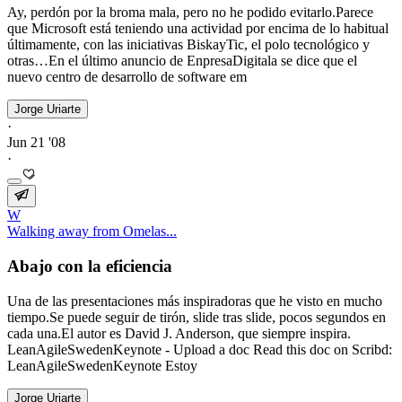
Ay, perdón por la broma mala, pero no he podido evitarlo.Parece
que Microsoft está teniendo una actividad por encima de lo habitual
últimamente, con las iniciativas BiskayTic, el polo tecnológico y
otras…En el último anuncio de EnpresaDigitala se dice que el
nuevo centro de desarrollo de software em
Jorge Uriarte
·
Jun 21 '08
·
W
Walking away from Omelas...
Abajo con la eficiencia
Una de las presentaciones más inspiradoras que he visto en mucho
tiempo.Se puede seguir de tirón, slide tras slide, pocos segundos en
cada una.El autor es David J. Anderson, que siempre inspira.
LeanAgileSwedenKeynote - Upload a doc Read this doc on Scribd:
LeanAgileSwedenKeynote Estoy
Jorge Uriarte