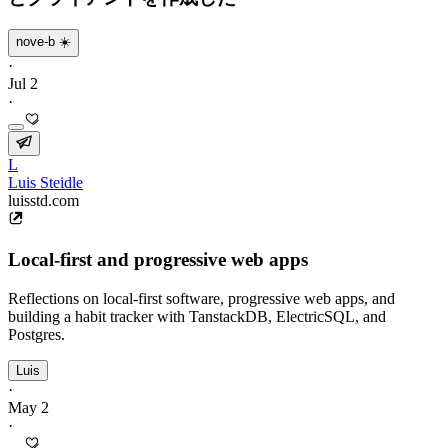
nove-b ☀️
·
Jul 2
·
L
Luis Steidle
luisstd.com
Local-first and progressive web apps
Reflections on local-first software, progressive web apps, and
building a habit tracker with TanstackDB, ElectricSQL, and
Postgres.
Luis
·
May 2
·