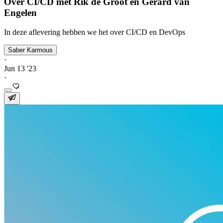
Over CI/CD met Rik de Groot en Gerard van
Engelen
In deze aflevering hebben we het over CI/CD en DevOps
Saber Karmous
·
Jun 13 '23
·