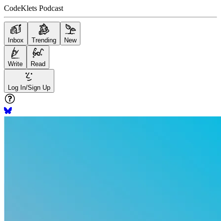
CodeKlets Podcast
Inbox
Trending
New
Write
Read
Log In/Sign Up