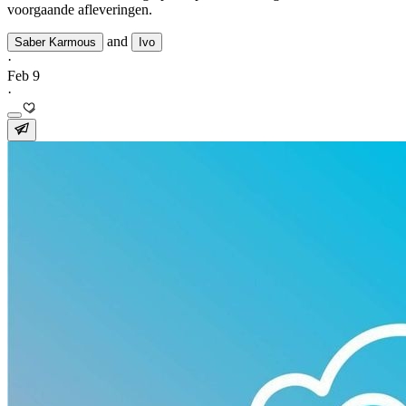
voorgaande afleveringen.
and
Saber Karmous
Ivo
·
Feb 9
·